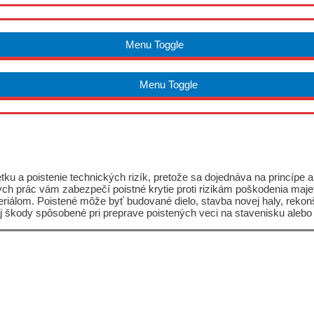
Menu Toggle
Menu Toggle
 a poistenie technických rizík, pretože sa dojednáva na princípe all 
ch prác vám zabezpečí poistné krytie proti rizikám poškodenia maj
álom. Poistené môže byť budované dielo, stavba novej haly, rekonštr
 aj škody spôsobené pri preprave poistených veci na stavenisku ale