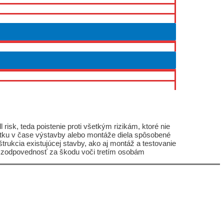
risk, teda poistenie proti všetkým rizikám, ktoré nie
etku v čase výstavby alebo montáže diela spôsobené
ukcia existujúcej stavby, ako aj montáž a testovanie
bo zodpovednosť za škodu voči tretím osobám