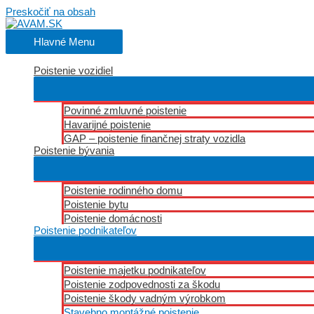
Preskočiť na obsah
Hlavné Menu
Poistenie vozidiel
Povinné zmluvné poistenie
Havarijné poistenie
GAP – poistenie finančnej straty vozidla
Poistenie bývania
Poistenie rodinného domu
Poistenie bytu
Poistenie domácnosti
Poistenie podnikateľov
Poistenie majetku podnikateľov
Poistenie zodpovednosti za škodu
Poistenie škody vadným výrobkom
Stavebno montážné poistenie