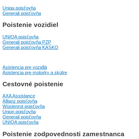
Uniqa poisťovňa
Generali poisťovňa
Poistenie vozidiel
UNIQA poisťovňa
Generali poisťovňa PZP
Generali poisťovňa KASKO
Asistencia pre vozidlá
Asistencia pre motorky a skútre
Cestovné poistenie
AXA Assistance
Allianz poisťovňa
Wüstenrot poisťovňa
Union poisťovňa
Generali poisťovňa
UNIQA poisťovňa
Poistenie zodpovednosti zamestnanca