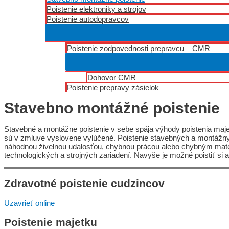
Poistenie elektroniky a strojov
Poistenie autodopravcov
Poistenie zodpovednosti prepravcu – CMR
Dohovor CMR
Poistenie prepravy zásielok
Stavebno montážné poistenie
Stavebné a montážne poistenie v sebe spája výhody poistenia majetku
sú v zmluve vyslovene vylúčené. Poistenie stavebných a montážny
náhodnou živelnou udalosťou, chybnou prácou alebo chybným materi
technologických a strojných zariadení. Navyše je možné poistiť si
Zdravotné poistenie cudzincov
Uzavrieť online
Poistenie majetku